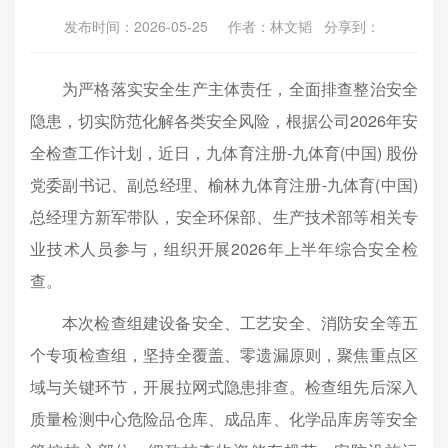
发布时间：2026-05-25 作者：林文韬 分享到：
为严格落实安全生产主体责任，全面排查整治安全
隐患，切实防范化解各类安全风险，根据公司2026年安
全检查工作计划，近日，九体育注册-九体育(中国) 股份
党委副书记、副总经理、榆林九体育注册-九体育(中国)
总经理方新军带队，安全环保部、生产技术部等相关专
业技术人员参与，组织开展2026年上半年综合安全检
查。
本次检查组建设备安全、工艺安全、消防安全等五
个专项检查组，坚持全覆盖、零遗漏原则，聚焦重点区
域与关键环节，开展拉网式隐患排查。检查组先后深入
质量检测中心危险品仓库、成品库、化学品库房等安全