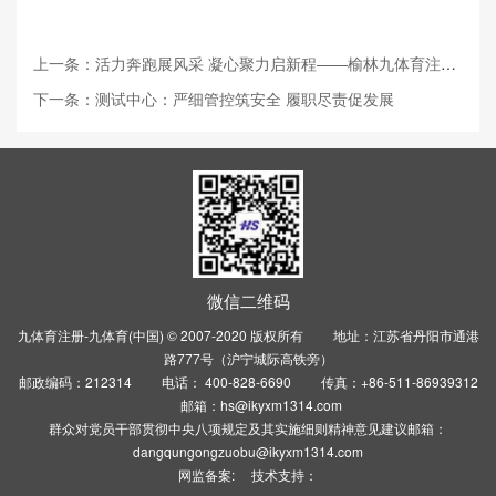
上一条：活力奔跑展风采 凝心聚力启新程——榆林九体育注册-九体育(中国) 新材料有限公司开展厂区欢...
下一条：测试中心：严细管控筑安全 履职尽责促发展
微信二维码
九体育注册-九体育(中国) © 2007-2020 版权所有 地址：江苏省丹阳市通港
路777号（沪宁城际高铁旁）
邮政编码：212314 电话： 400-828-6690 传真：+86-511-86939312
邮箱：hs@ikyxm1314.com
群众对党员干部贯彻中央八项规定及其实施细则精神意见建议邮箱：
dangqungongzuobu@ikyxm1314.com
网监备案: 技术支持：