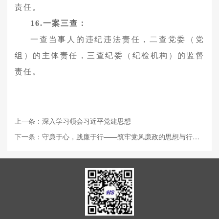
责任。
16.一案三查：
一查当事人的违纪违法责任，二查党委（党
组）的主体责任，三查纪委（纪检机构）的监督
责任。
上一条：深入学习领会习近平党建思想
下一条：守廉于心，践廉于行——筑牢党风廉政的思想与行动防线