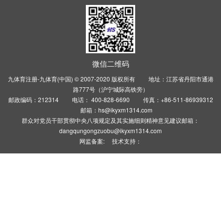
微信二维码
九体育注册-九体育(中国) © 2007-2020 版权所有 地址：江苏省丹阳市通港
路777号（沪宁城际高铁旁）
邮政编码：212314 电话： 400-828-6690 传真：+86-511-86939312
邮箱：hs@ikyxm1314.com
群众对党员干部贯彻中央八项规定及其实施细则精神意见建议邮箱：
dangqungongzuobu@ikyxm1314.com
网监备案: 技术支持：