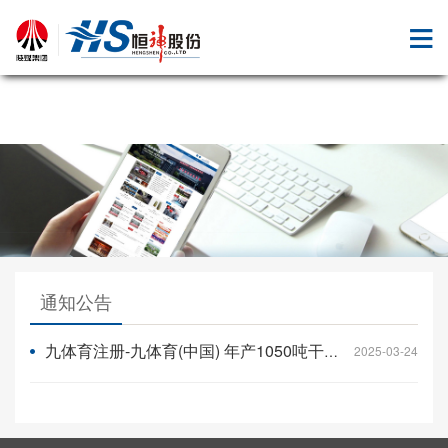
九体育注册
通知公告
九体育注册-九体育(中国) 年产1050吨干喷湿纺碳纤维建设项目环境影响评价第一次公示
2025-03-24