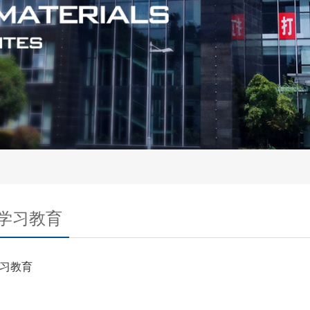
学习教育
习教育