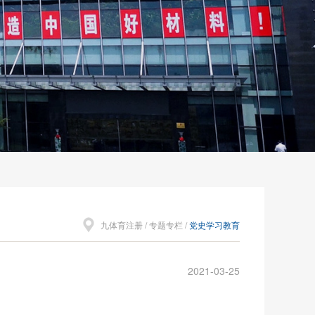
九体育注册
/
专题专栏
/
党史学习教育
2021-03-25