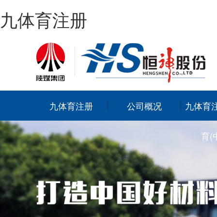
九体育注册
九体育注册
公司概况
九体育注
育(