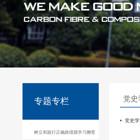
党史
专题专栏
党史学
树立和践行正确政绩观学习教育