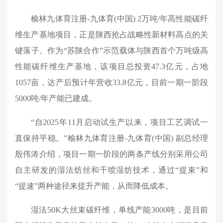
榆林九体育注册-九体育(中国) 2万吨/年高性能碳纤
维生产基地项目，正是陕西抢占战略性新材料高点的关
键落子。作为“苏陕合作”示范载体与陕西首个万吨级高
性能碳纤维生产基地，该项目总投资47.3亿元，占地
1057亩，达产后预计年营收33.8亿元，目前一期一阶段
5000吨/年产能已建成。
“自2025年11月启动试生产以来，项目工艺调试一
直保持平稳。”榆林九体育注册-九体育(中国) 副总经理
殷伟涛介绍，项目一期一阶段的两条产线分别采用公司
自主研发的湿法纺丝和干喷湿纺技术，通过“提束”和
“提速”两种途径来提升产能，从而降低成本。
湿法50K大丝束碳纤维，单线产能3000吨，是目前