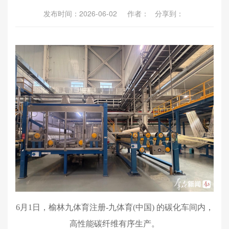
发布时间：2026-06-02 作者： 分享到：
6月1日，榆林九体育注册-九体育(中国) 的碳化车间内，
高性能碳纤维有序生产。