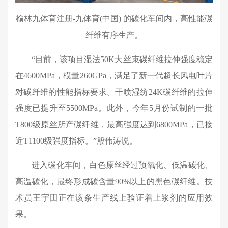
榆林九体育注册-九体育(中国) 的碳化车间内，高性能碳
纤维有序生产。
“目前，该项目湿法50K大丝束碳纤维拉伸强度稳定
在4600MPa，模量260GPa，满足了新一代超长风电叶片
对碳纤维的性能指标要求。干喷湿纺24K碳纤维的拉伸
强度已提升至5500MPa。此外，今年5月份试制的一批
T800级原丝所产碳纤维，最高强度达到6800MPa，已接
近T1100级强度指标。”殷伟涛说。
进入碳化车间，白色原丝经过预氧化、低温碳化、
高温碳化，最终形成碳含量90%以上的黑色碳纤维。技
术员王宇田正在该条生产线上验证着上浆剂的应用效
果。