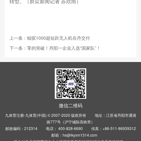
转型。（群众新闻记者 苏欣雨）
上一条：鲲驭1000超短距无人机在丹交付
下一条：零的突破！丹阳一企业入选“国家队”！
微信二维码
九体育注册-九体育(中国) © 2007-2020 版权所有 地址：江苏省丹阳市通港
路777号（沪宁城际高铁旁）
邮政编码：212314 电话： 400-828-6690 传真：+86-511-86939312
邮箱：hs@ikyxm1314.com