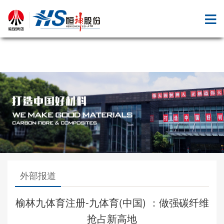
九体育注册
外部报道
榆林九体育注册-九体育(中国) ：做强碳纤维
抢占新高地