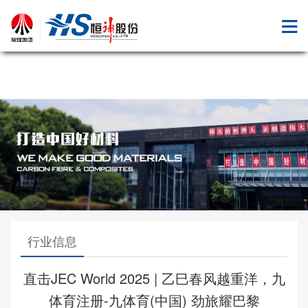
九体育注册
行业信息
直击JEC World 2025 | ‌乙巳春风越重洋，九
体育注册-九体育(中国) 劲旅耀巴黎