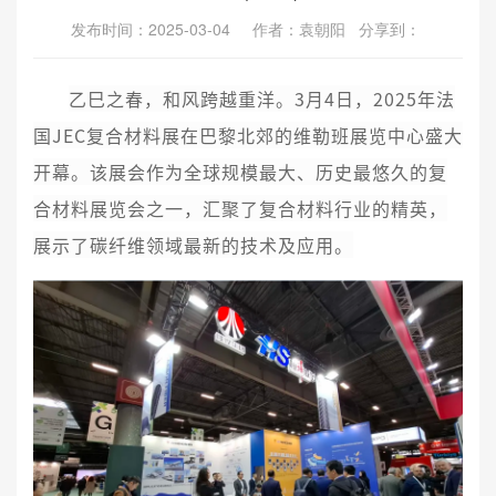
发布时间：2025-03-04 作者：袁朝阳 分享到：
乙巳之春，和风跨越重洋。3月4日‌，2025年法
国JEC复合材料展在巴黎北郊的维勒班展览中心盛大
开幕‌。该展会作为全球规模最大、历史最悠久的复
合材料展览会之一，汇聚了复合材料行业的精英，
展示了碳纤维领域最新的技术及应用‌。